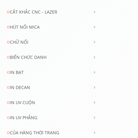
chevron_right
CẮT KHẮC CNC - LAZER
circle
chevron_right
HÚT NỔI MICA
circle
chevron_right
CHỮ NỔI
circle
chevron_right
BIỂN CHỨC DANH
circle
chevron_right
IN BẠT
circle
chevron_right
IN DECAN
circle
chevron_right
IN UV CUỘN
circle
chevron_right
IN UV PHẲNG
circle
chevron_right
CỦA HÀNG THỜI TRANG
circle