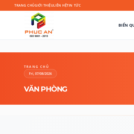
TRANG CHỦ
GIỚI THIỆU
LIÊN HỆ
TIN TỨC
BIỂN Q
TRANG CHỦ
Fri, 07/08/2026
VĂN PHÒNG