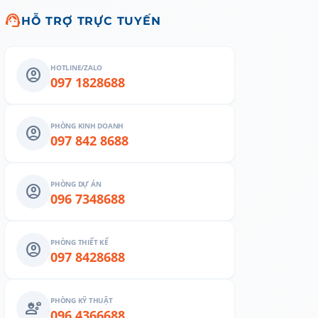
support_agent
HỖ TRỢ TRỰC TUYẾN
HOTLINE/ZALO
account_circle
097 1828688
PHÒNG KINH DOANH
account_circle
097 842 8688
PHÒNG DỰ ÁN
account_circle
096 7348688
PHÒNG THIẾT KẾ
account_circle
097 8428688
PHÒNG KỸ THUẬT
engineering
096 4366688