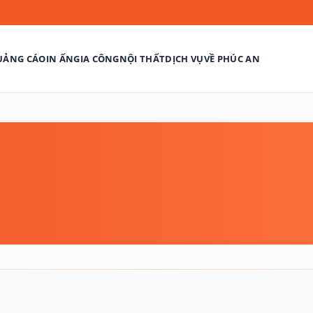
UẢNG CÁO
IN ẤN
GIA CÔNG
NỘI THẤT
DỊCH VỤ
VỀ PHÚC AN