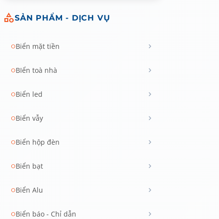
category
SẢN PHẨM - DỊCH VỤ
chevron_right
Biển mặt tiền
circle
chevron_right
BIển toà nhà
circle
chevron_right
Biển led
circle
chevron_right
Biển vẫy
circle
chevron_right
Biển hộp đèn
circle
chevron_right
Biển bạt
circle
chevron_right
Biển Alu
circle
chevron_right
Biển báo - Chỉ dẫn
circle