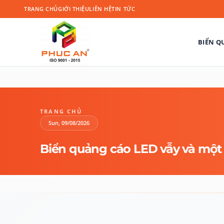
TRANG CHỦ
GIỚI THIỆU
LIÊN HỆ
TIN TỨC
BIỂN Q
TRANG CHỦ
Sun, 09/08/2026
Biển quảng cáo LED vẫy và một 