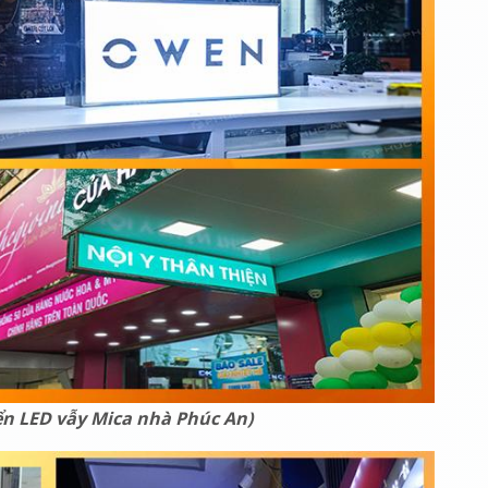
ển LED vẫy Mica nhà Phúc An)