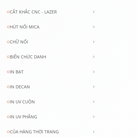
chevron_right
CẮT KHẮC CNC - LAZER
circle
chevron_right
HÚT NỔI MICA
circle
chevron_right
CHỮ NỔI
circle
chevron_right
BIỂN CHỨC DANH
circle
chevron_right
IN BẠT
circle
chevron_right
IN DECAN
circle
chevron_right
IN UV CUỘN
circle
chevron_right
IN UV PHẲNG
circle
chevron_right
CỦA HÀNG THỜI TRANG
circle