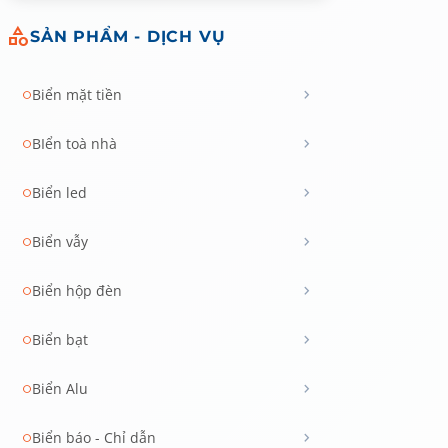
category
SẢN PHẨM - DỊCH VỤ
chevron_right
Biển mặt tiền
circle
chevron_right
BIển toà nhà
circle
chevron_right
Biển led
circle
chevron_right
Biển vẫy
circle
chevron_right
Biển hộp đèn
circle
chevron_right
Biển bạt
circle
chevron_right
Biển Alu
circle
chevron_right
Biển báo - Chỉ dẫn
circle