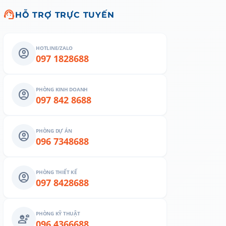
support_agent
HỖ TRỢ TRỰC TUYẾN
HOTLINE/ZALO
account_circle
097 1828688
PHÒNG KINH DOANH
account_circle
097 842 8688
PHÒNG DỰ ÁN
account_circle
096 7348688
PHÒNG THIẾT KẾ
account_circle
097 8428688
PHÒNG KỸ THUẬT
engineering
096 4366688