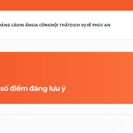
UẢNG CÁO
IN ẤN
GIA CÔNG
NỘI THẤT
DỊCH VỤ
VỀ PHÚC AN
số điểm đáng lưu ý